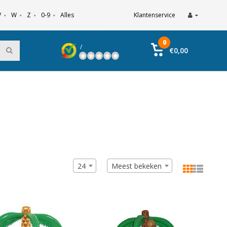
V
W
Z
0-9
Alles
Klantenservice
0
/
€0,00
24
Meest bekeken