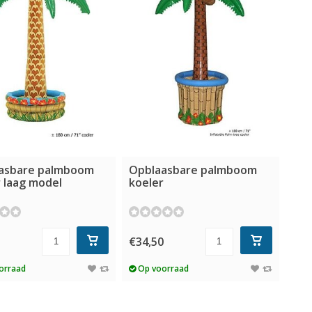
asbare palmboom
Opblaasbare palmboom
 laag model
koeler
5
€34,50
orraad
Op voorraad