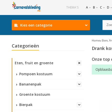
B
C
D
THEMA'S
A
Kies een categorie
Home
Eten, f
Categorieën
Drank k
Onze top 
Eten, fruit en groente
Opblaasba
Pompoen kostuum
Bananenpak
Groente kostuum
Bierpak