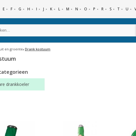
E
F
G
H
I
J
K
L
M
N
O
P
R
S
T
U
ruit en groente
Drank kostuum
ostuum
categorieen
re drankkoeler