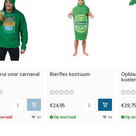
trui voor carnaval
Bierfles kostuum
Opbla
koeler
€24,95
€29,7
oorraad
Op voorraad
Op vo