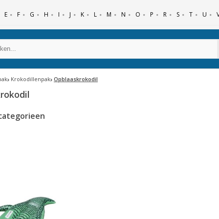
E
F
G
H
I
J
K
L
M
N
O
P
R
S
T
U
pak
Krokodillenpak
Opblaaskrokodil
rokodil
categorieen