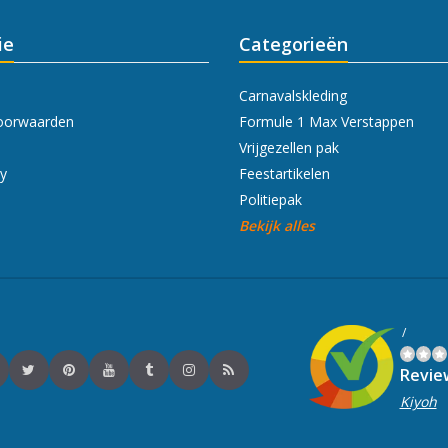
ie
Categorieën
Carnavalskleding
oorwaarden
Formule 1 Max Verstappen
Vrijgezellen pak
cy
Feestartikelen
Politiepak
Bekijk alles
/
Revie
Kiyoh