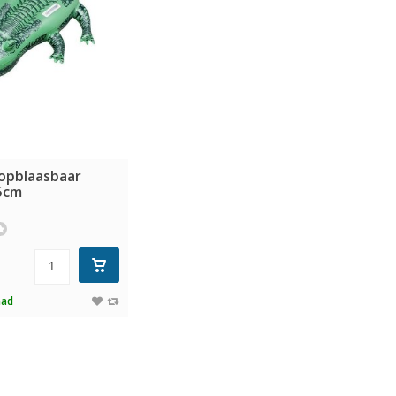
 opblaasbaar
5cm
aad