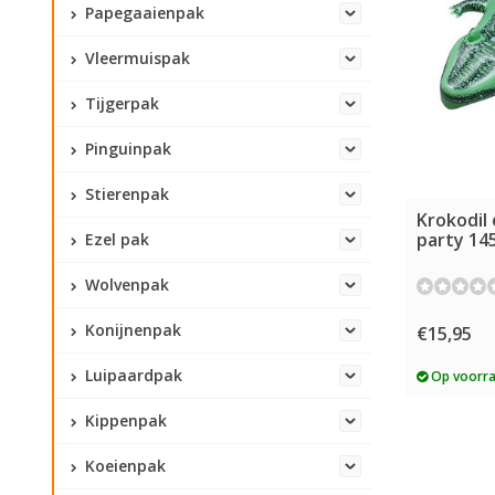
Papegaaienpak
Vleermuispak
Tijgerpak
Pinguinpak
Stierenpak
Krokodil
party 14
Ezel pak
Wolvenpak
Konijnenpak
€15,95
Luipaardpak
Op voorr
Kippenpak
Koeienpak