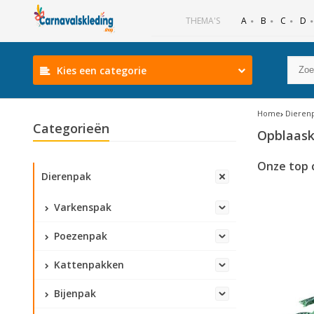
B
C
D
THEMA'S
A
Kies een categorie
Home
Dieren
Categorieën
Opblaask
Onze top 
Dierenpak
Varkenspak
Poezenpak
Kattenpakken
Bijenpak