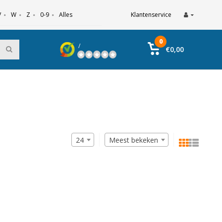
V
W
Z
0-9
Alles
Klantenservice
0
/
€0,00
24
Meest bekeken