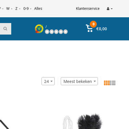
V
W
Z
0-9
Alles
Klantenservice
0
/
€0,00
24
Meest bekeken