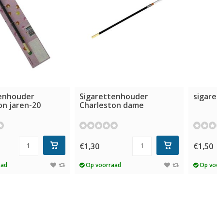
enhouder
Sigarettenhouder
sigar
on jaren-20
Charleston dame
€1,30
€1,50
aad
Op voorraad
Op vo