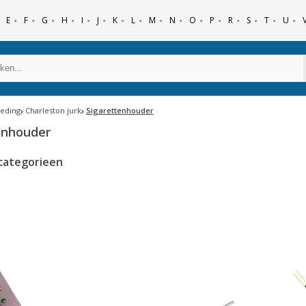
E
F
G
H
I
J
K
L
M
N
O
P
R
S
T
U
leding
Charleston jurk
Sigarettenhouder
enhouder
categorieen