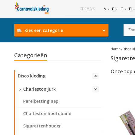
B
C
D
THEMA'S
A
Kies een categorie
Home
Disco k
Categorieën
Sigarett
Onze top 
Disco kleding
Charleston jurk
Parelketting nep
Charleston hoofdband
Sigarettenhouder