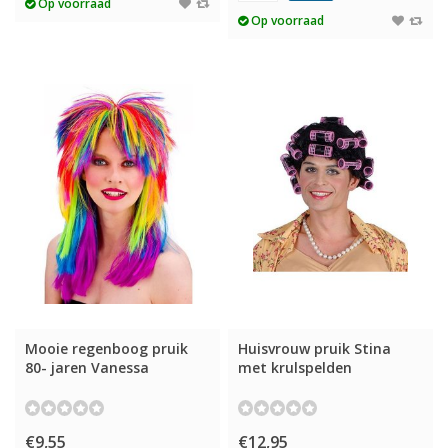
Op voorraad
Op voorraad
Mooie regenboog pruik
Huisvrouw pruik Stina
80- jaren Vanessa
met krulspelden
€9,55
€12,95