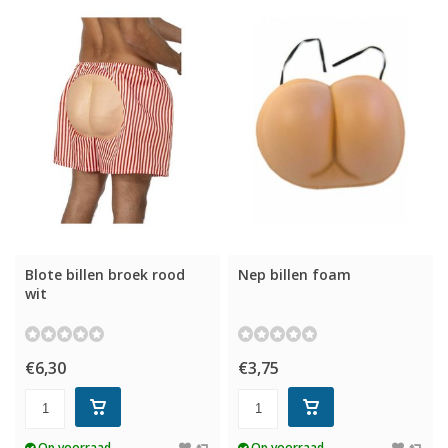
Blote billen broek rood
Nep billen foam
wit
€6,30
€3,75
Op voorraad
Op voorraad