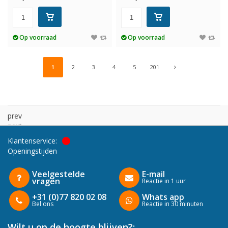
Op voorraad
Op voorraad
1
2
3
4
5
201
prev
next
Klantenservice:
Openingstijden
Veelgestelde
E-mail
vragen
Reactie in 1 uur
+31 (0)77 820 02 08
Whats app
Bel ons
Reactie in 30 minuten
Wilt u op de hoogte blijven?: