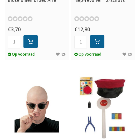
Blote billen broek Arie
Nep-revolver 12-schots
€3,70
€12,80
Op voorraad
Op voorraad