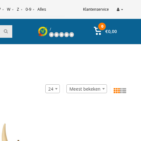
V
W
Z
0-9
Alles
Klantenservice
0
/
€0,00
24
Meest bekeken