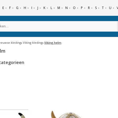
E
F
G
H
I
J
K
L
M
N
O
P
R
S
T
U
eeuwse kleding
Viking kleding
Viking helm
elm
categorieen