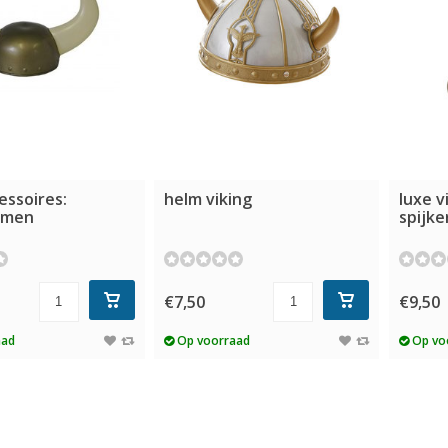
essoires:
helm viking
luxe v
lmen
spijke
€7,50
€9,50
aad
Op voorraad
Op vo