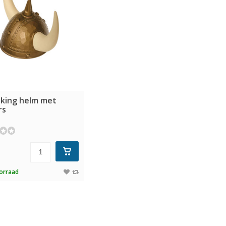
iking helm met
rs
orraad