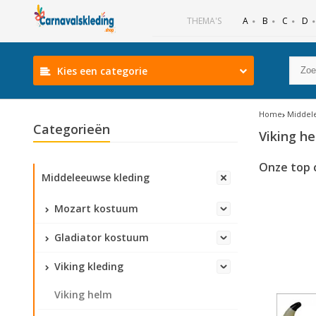
B
C
D
THEMA'S
A
Kies een categorie
Home
Middel
Categorieën
Viking h
Onze top 
Middeleeuwse kleding
Mozart kostuum
Gladiator kostuum
Viking kleding
Viking helm