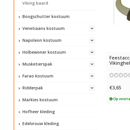
Viking baard
Boogschutter kostuum
Venetiaans kostuum
Napoleon kostuum
Holbewoner kostuum
Feestacc
Vikinghe
Musketierspak
Farao kostuum
€3,65
Ridderpak
Op voorr
Markies kostuum
Hofheer kleding
Edelvrouw kleding