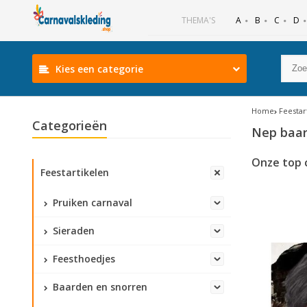
B
C
D
THEMA'S
A
Kies een categorie
Home
Feestar
Categorieën
Nep baa
Onze top 
Feestartikelen
Pruiken carnaval
Sieraden
Feesthoedjes
Baarden en snorren