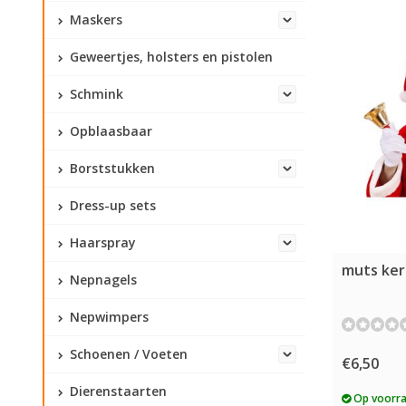
Maskers
Geweertjes, holsters en pistolen
Schmink
Opblaasbaar
Borststukken
Dress-up sets
Haarspray
muts ker
Nepnagels
Nepwimpers
Schoenen / Voeten
€6,50
Dierenstaarten
Op voorr