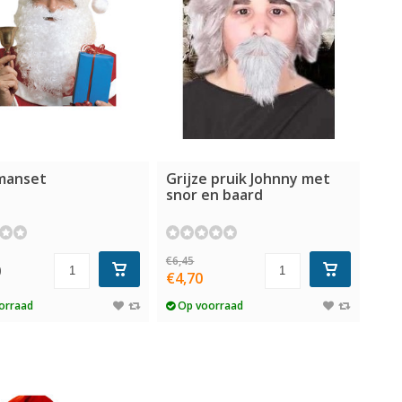
manset
Grijze pruik Johnny met
snor en baard
€6,45
0
€4,70
orraad
Op voorraad