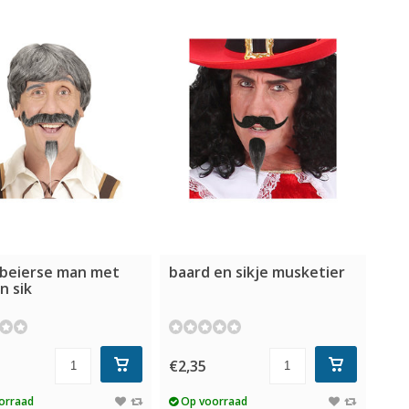
 beierse man met
baard en sikje musketier
n sik
5
€2,35
orraad
Op voorraad