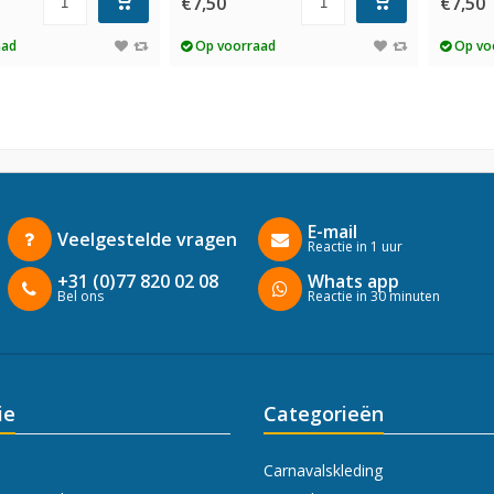
€7,50
€7,50
aad
Op voorraad
Op vo
E-mail
Veelgestelde vragen
Reactie in 1 uur
+31 (0)77 820 02 08
Whats app
Bel ons
Reactie in 30 minuten
ie
Categorieën
Carnavalskleding