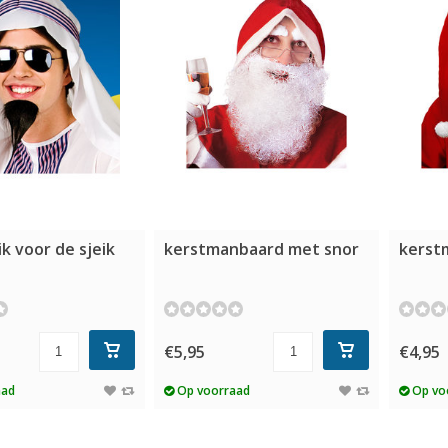
k voor de sjeik
kerstmanbaard met snor
kerst
€5,95
€4,95
aad
Op voorraad
Op vo