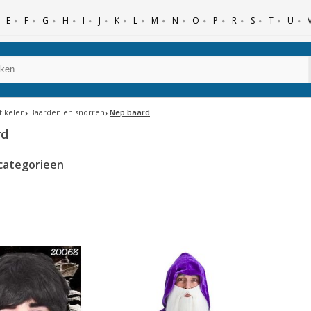
E
F
G
H
I
J
K
L
M
N
O
P
R
S
T
U
tikelen
Baarden en snorren
Nep baard
rd
categorieen