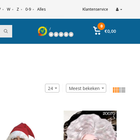
V
W
Z
0-9
Alles
Klantenservice
0
/
€0,00
24
Meest bekeken