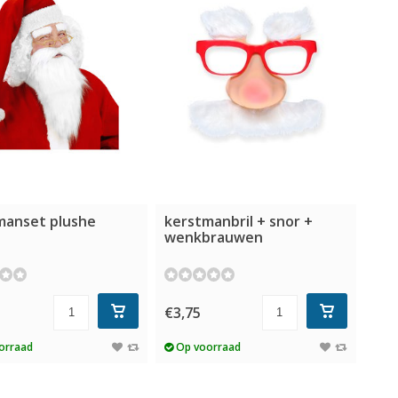
manset plushe
kerstmanbril + snor +
wenkbrauwen
€3,75
orraad
Op voorraad