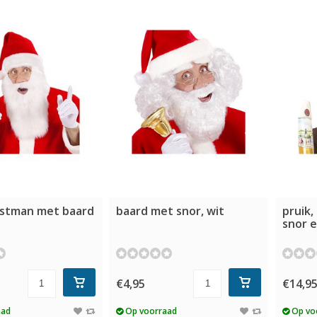
stman met baard
baard met snor, wit
pruik,
snor e
€4,95
€14,9
aad
Op voorraad
Op vo