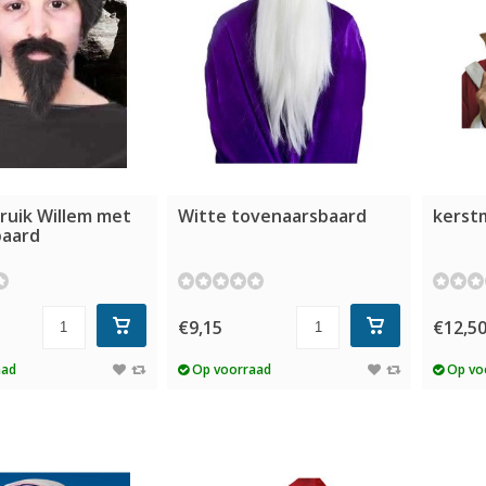
ruik Willem met
Witte tovenaarsbaard
kerst
baard
€9,15
€12,5
aad
Op voorraad
Op vo