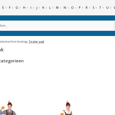
E
F
G
H
I
J
K
L
M
N
O
P
R
S
T
U
 oktoberfest kleding
Tiroler pak
ak
categorieen