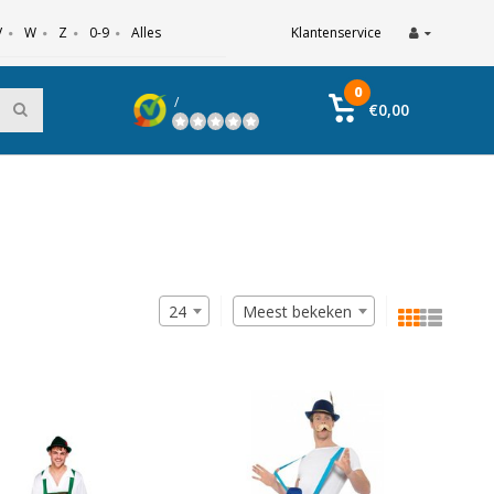
V
W
Z
0-9
Alles
Klantenservice
0
/
€0,00
24
Meest bekeken