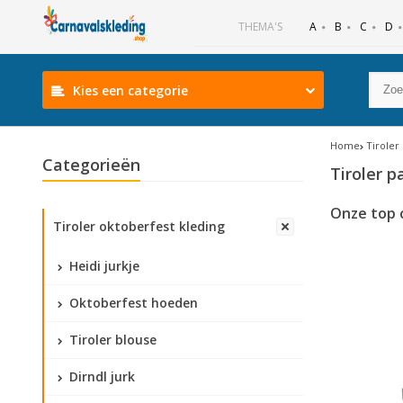
B
C
D
THEMA'S
A
Kies een categorie
Home
Tiroler
Categorieën
Tiroler p
Onze top 
Tiroler oktoberfest kleding
Heidi jurkje
Oktoberfest hoeden
Tiroler blouse
Dirndl jurk