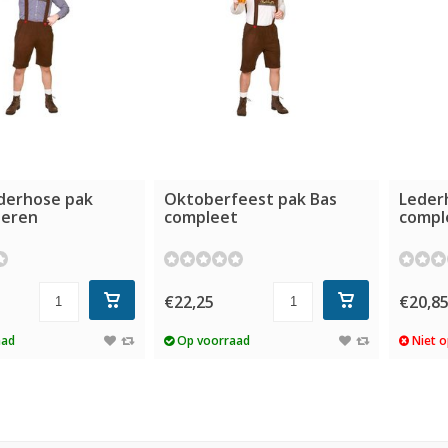
ederhose pak
Oktoberfeest pak Bas
Leder
heren
compleet
compl
€22,25
€20,8
aad
Op voorraad
Niet o