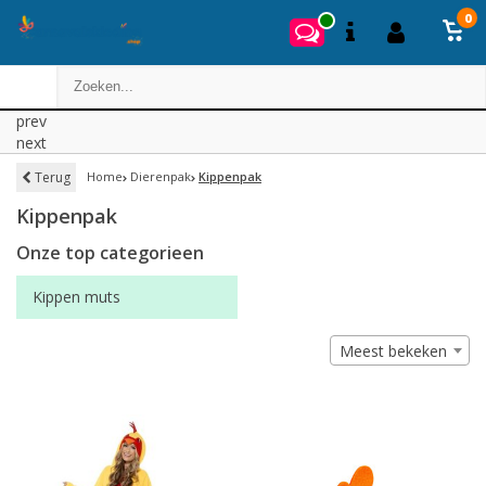
0
prev
next
Terug
Home
Dierenpak
Kippenpak
Kippenpak
Onze top categorieen
Kippen muts
Meest bekeken