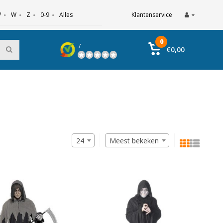
V
W
Z
0-9
Alles
Klantenservice
0
/
€0,00
24
Meest bekeken