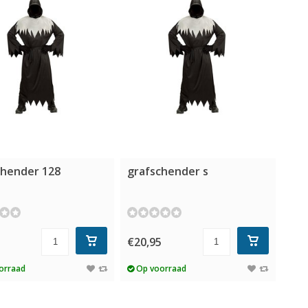
chender 128
grafschender s
5
€20,95
orraad
Op voorraad