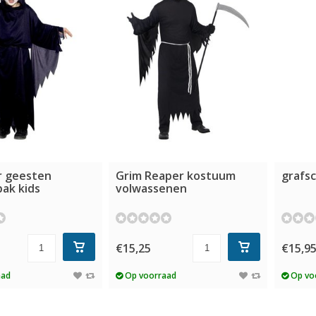
r geesten
Grim Reaper kostuum
grafs
ak kids
volwassenen
€15,25
€15,9
aad
Op voorraad
Op vo