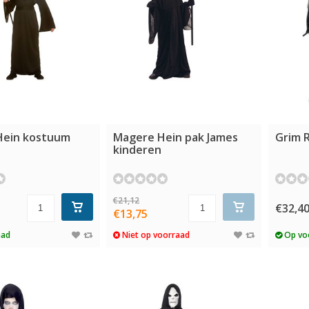
Hein kostuum
Magere Hein pak James
Grim 
kinderen
€21,12
€32,4
€13,75
aad
Niet op voorraad
Op vo