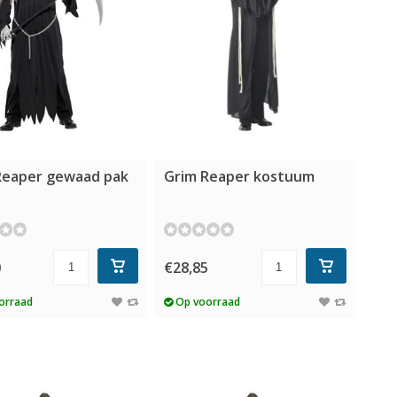
Reaper gewaad pak
Grim Reaper kostuum
0
€28,85
orraad
Op voorraad