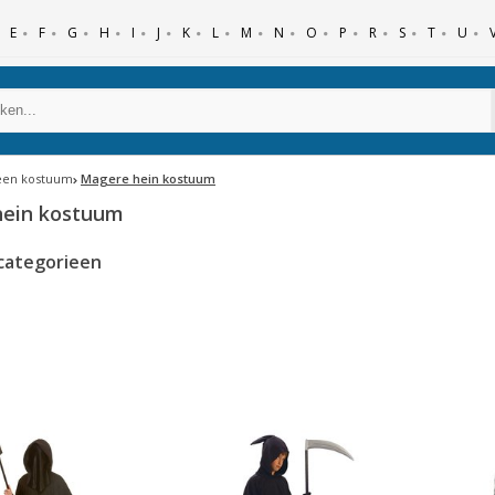
E
F
G
H
I
J
K
L
M
N
O
P
R
S
T
U
een kostuum
Magere hein kostuum
hein kostuum
categorieen