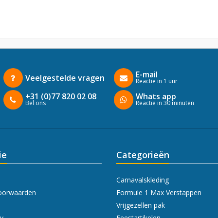
E-mail
Veelgestelde vragen
Reactie in 1 uur
+31 (0)77 820 02 08
Whats app
Bel ons
Reactie in 30 minuten
ie
Categorieën
Carnavalskleding
oorwaarden
Formule 1 Max Verstappen
Vrijgezellen pak
cy
Feestartikelen