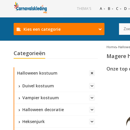
B
C
D
THEMA'S
A
Kies een categorie
Home
Hallow
Categorieën
Magere 
Onze top 
Halloween kostuum
Duivel kostuum
Vampier kostuum
Halloween decoratie
Heksenjurk