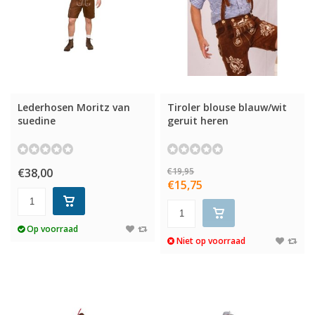
Lederhosen Moritz van
Tiroler blouse blauw/wit
suedine
geruit heren
€38,00
€19,95
€15,75
Op voorraad
Niet op voorraad