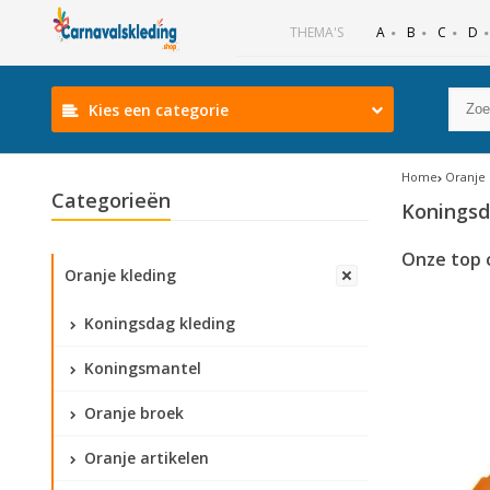
B
C
D
THEMA'S
A
Kies een categorie
Home
Oranje 
Categorieën
Koningsd
Onze top 
Oranje kleding
Koningsdag kleding
Koningsmantel
Oranje broek
Oranje artikelen