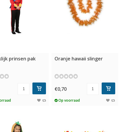
lijk prinsen pak
Oranje hawaii slinger
5
€0,70
orraad
Op voorraad