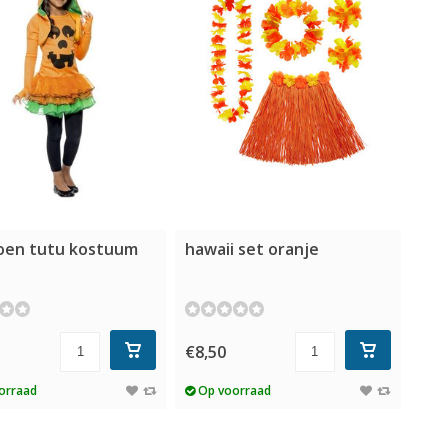
en tutu kostuum
hawaii set oranje
5
€8,50
orraad
Op voorraad