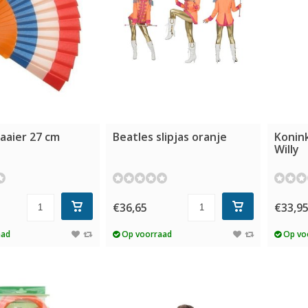
aaier 27 cm
Beatles slipjas oranje
Konink
Willy
€36,65
€33,9
aad
Op voorraad
Op vo