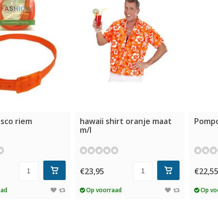
isco riem
hawaii shirt oranje maat
Pompo
m/l
€23,95
€22,5
aad
Op voorraad
Op vo