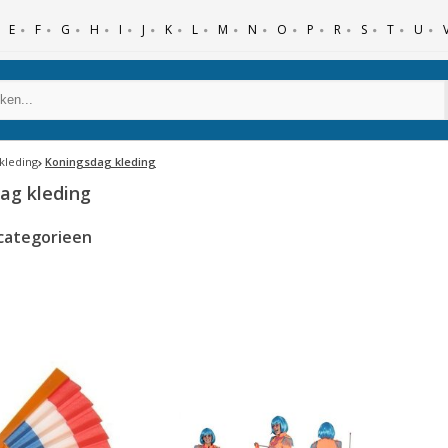
E
F
G
H
I
J
K
L
M
N
O
P
R
S
T
U
kleding
Koningsdag kleding
ag kleding
categorieen