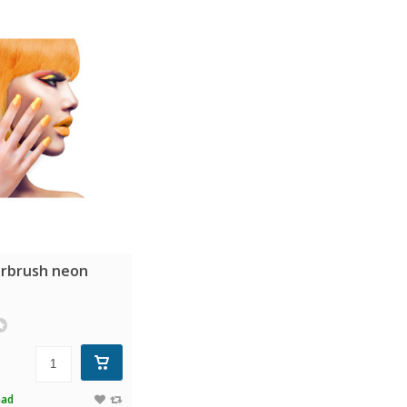
airbrush neon
aad