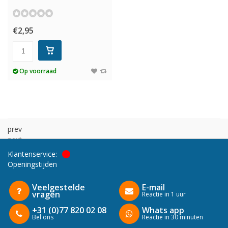
€2,95
Op voorraad
prev
next
Klantenservice:
Openingstijden
Veelgestelde
E-mail
vragen
Reactie in 1 uur
+31 (0)77 820 02 08
Whats app
Bel ons
Reactie in 30 minuten