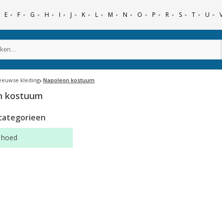
E
F
G
H
I
J
K
L
M
N
O
P
R
S
T
U
eeuwse kleding
Napoleon kostuum
n kostuum
categorieen
 hoed