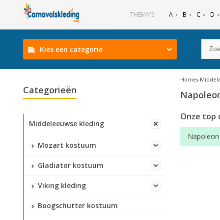
B
C
D
THEMA'S
A
Kies een categorie
Home
Middel
Categorieën
Napoleo
Onze top 
Middeleeuwse kleding
Napoleon
Mozart kostuum
Gladiator kostuum
Viking kleding
Boogschutter kostuum