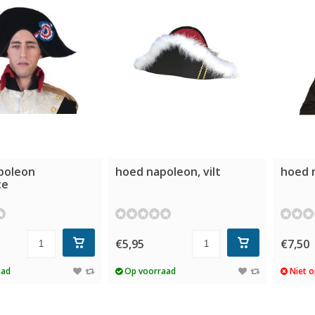
poleon
hoed napoleon, vilt
hoed 
te
€5,95
€7,50
aad
Op voorraad
Niet o