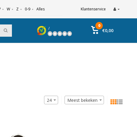
V
W
Z
0-9
Alles
Klantenservice
0
/
€0,00
24
Meest bekeken