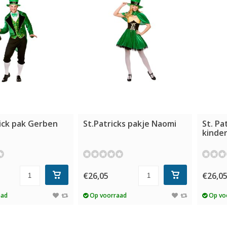
rick pak Gerben
St.Patricks pakje Naomi
St. Pa
kinde
€26,05
€26,0
aad
Op voorraad
Op vo