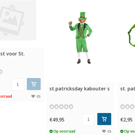
st voor St.
st.patricksday kabouter s
st. pa
oorraad
€49,95
€2,95
Op voorraad
Op vo