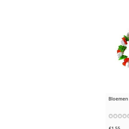
Bloemen 
€1,55