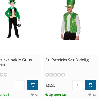
tricks pakje Guus
St. Patricks Set 3-delig
ren
5
€9,55
orraad
Op voorraad