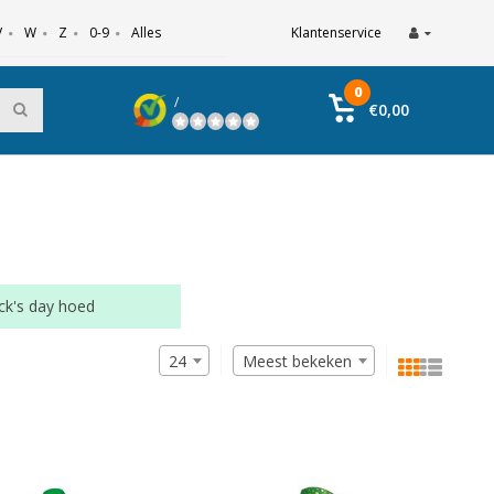
V
W
Z
0-9
Alles
Klantenservice
0
/
€0,00
ick's day hoed
24
Meest bekeken