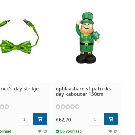
trick's day strikje
opblaasbare st.patricks
day kabouter 150cm
€62,70
orraad
Op voorraad