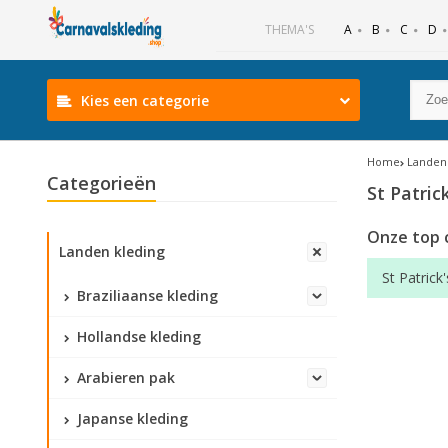
B
C
D
THEMA'S
A
Kies een categorie
Home
Landen 
Categorieën
St Patric
Onze top 
Landen kleding
St Patrick'
Braziliaanse kleding
Hollandse kleding
Arabieren pak
Japanse kleding