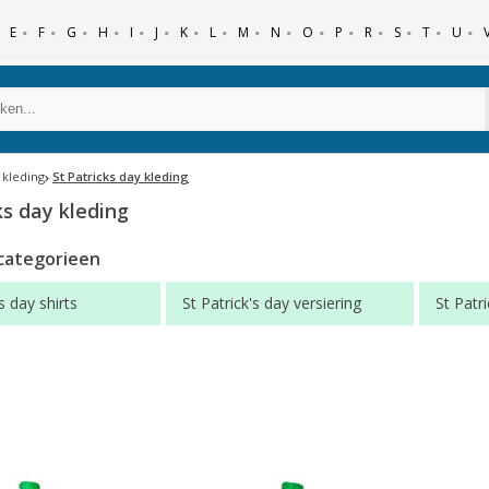
E
F
G
H
I
J
K
L
M
N
O
P
R
S
T
U
kleding
St Patricks day kleding
ks day kleding
categorieen
s day shirts
St Patrick's day versiering
St Patr