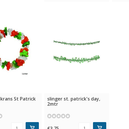
krans St Patrick
slinger st. patrick's day,
2mtr
€3,75