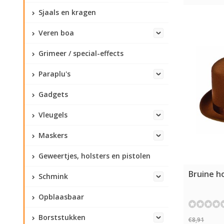
Sjaals en kragen
Veren boa
Grimeer / special-effects
Paraplu's
Gadgets
Vleugels
Maskers
Geweertjes, holsters en pistolen
Bruine h
Schmink
Opblaasbaar
Borststukken
€8,91