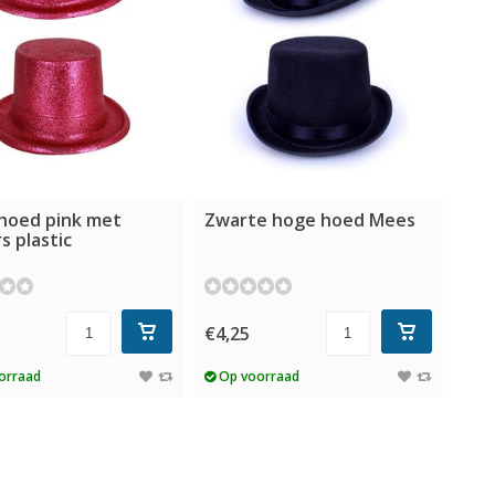
hoed pink met
Zwarte hoge hoed Mees
rs plastic
€4,25
orraad
Op voorraad