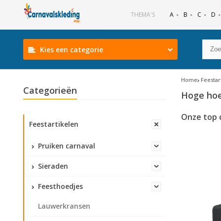
B
C
D
THEMA'S
A
Kies een categorie
Home
Feestar
Categorieën
Hoge ho
Onze top 
Feestartikelen
Pruiken carnaval
Sieraden
Feesthoedjes
Lauwerkransen