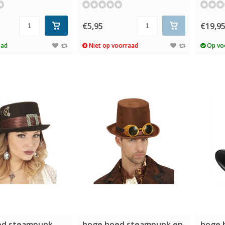
€5,95
€19,9
aad
Niet op voorraad
Op vo
ed steampunk
hoge hoed steampunk en
hoge 