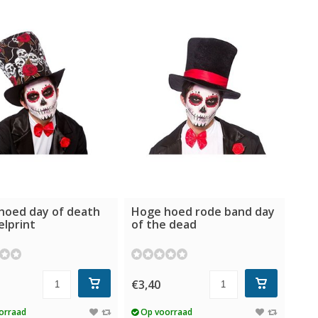
hoed day of death
Hoge hoed rode band day
elprint
of the dead
€3,40
orraad
Op voorraad