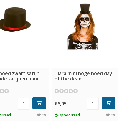
hoed zwart satijn
Tiara mini hoge hoed day
ode satijnen band
of the dead
€6,95
orraad
Op voorraad