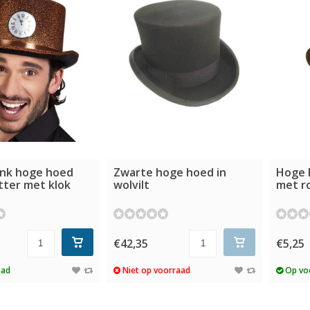
nk hoge hoed
Zwarte hoge hoed in
Hoge 
tter met klok
wolvilt
met r
€42,35
€5,25
aad
Niet op voorraad
Op vo