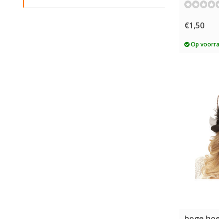
€1,50
Op voorr
hoge ho