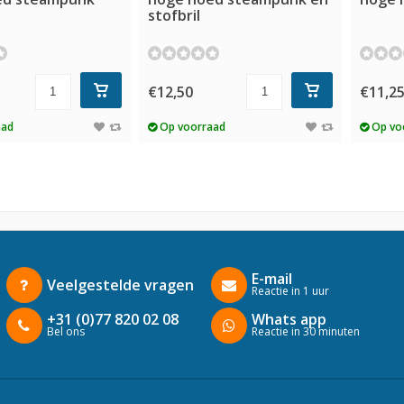
stofbril
€12,50
€11,2
aad
Op voorraad
Op vo
E-mail
Veelgestelde vragen
Reactie in 1 uur
+31 (0)77 820 02 08
Whats app
Bel ons
Reactie in 30 minuten