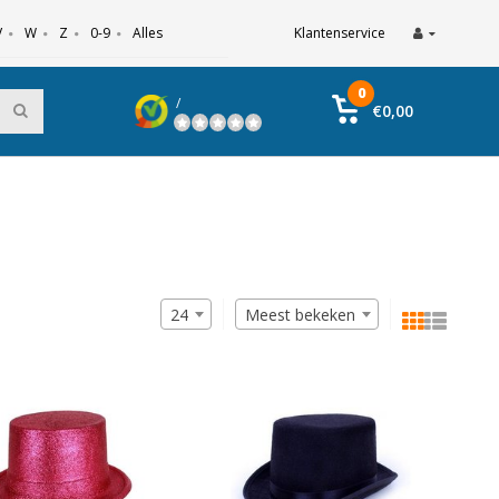
V
W
Z
0-9
Alles
Klantenservice
0
/
€0,00
24
Meest bekeken