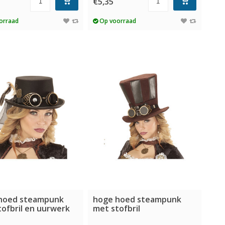
€5,35
orraad
Op voorraad
hoed steampunk
hoge hoed steampunk
ofbril en uurwerk
met stofbril