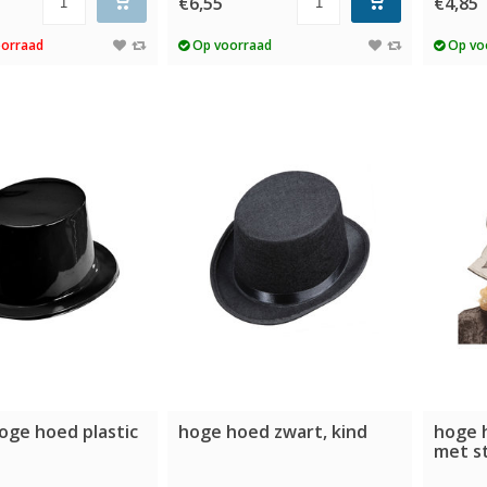
€6,55
€4,85
oorraad
Op voorraad
Op vo
oge hoed plastic
hoge hoed zwart, kind
hoge 
met st