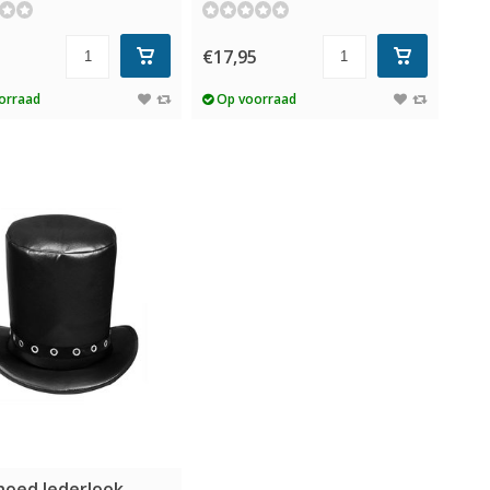
5
€17,95
orraad
Op voorraad
hoed lederlook