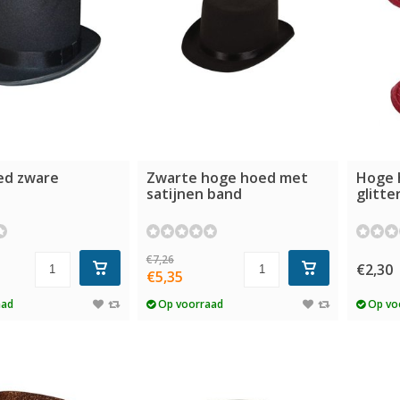
ed zware
Zwarte hoge hoed met
Hoge 
satijnen band
glitte
€7,26
€2,30
€5,35
aad
Op voorraad
Op vo