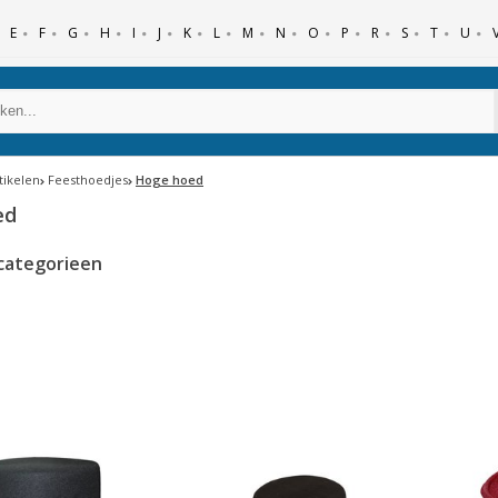
E
F
G
H
I
J
K
L
M
N
O
P
R
S
T
U
tikelen
Feesthoedjes
Hoge hoed
ed
categorieen