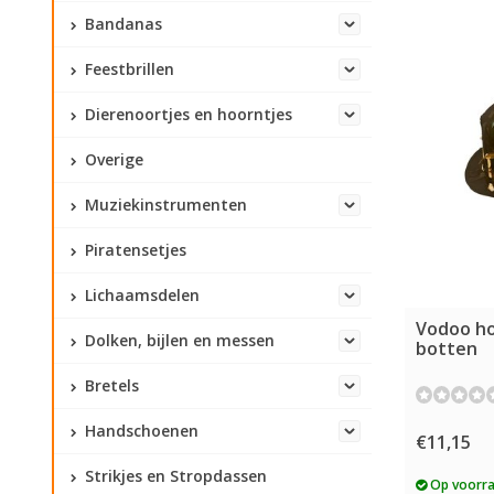
Bandanas
Feestbrillen
Dierenoortjes en hoorntjes
Overige
Muziekinstrumenten
Piratensetjes
Lichaamsdelen
Vodoo h
Dolken, bijlen en messen
botten
Bretels
Handschoenen
€11,15
Strikjes en Stropdassen
Op voorr