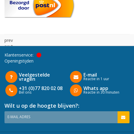
prev
next
Klantenservice:
Openingstijden
Veelgestelde
E-mail
vragen
Reactie in 1 uur
+31 (0)77 820 02 08
Whats app
Bel ons
Reactie in 30 minuten
Wilt u op de hoogte blijven?:
E-MAIL ADRES