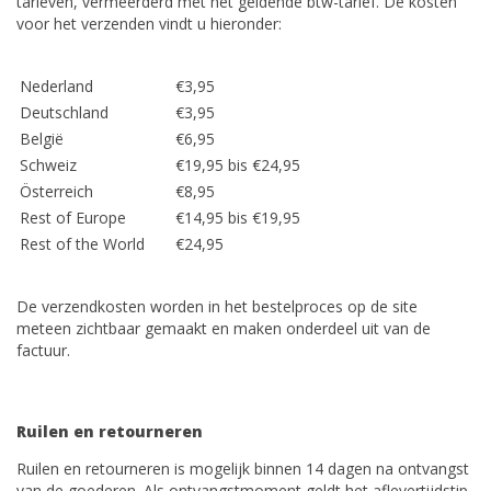
tarieven, vermeerderd met het geldende btw-tarief. De kosten
voor het verzenden vindt u hieronder:
Nederland
€3,95
Deutschland
€3,95
België
€6,95
Schweiz
€19,95 bis €24,95
Österreich
€8,95
Rest of Europe
€14,95 bis €19,95
Rest of the World
€24,95
De verzendkosten worden in het bestelproces op de site
meteen zichtbaar gemaakt en maken onderdeel uit van de
factuur.
Ruilen en retourneren
Ruilen en retourneren is mogelijk binnen 14 dagen na ontvangst
van de goederen. Als ontvangstmoment geldt het aflevertijdstip