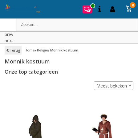
0
prev
next
Terug
Home
Religie
Monnik kostuum
Monnik kostuum
Onze top categorieen
Meest bekeken