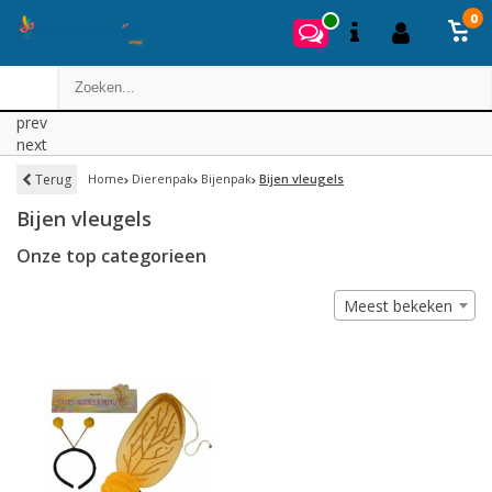
0
prev
next
Terug
Home
Dierenpak
Bijenpak
Bijen vleugels
Bijen vleugels
Onze top categorieen
Meest bekeken