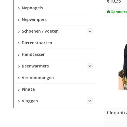
€10,35
Nepnagels
Op voorr
Nepwimpers
Schoenen / Voeten
Dierenstaarten
Handtassen
Beenwarmers
Vermommingen
Pinata
Vlaggen
Cleopatr