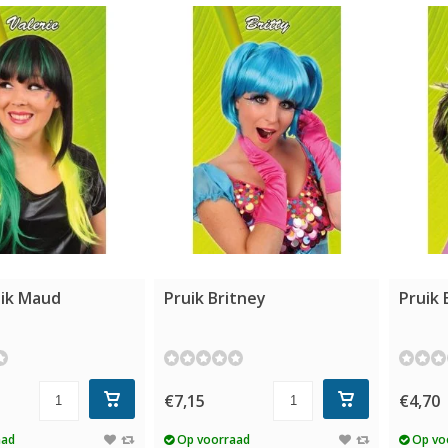
uik Maud
Pruik Britney
Pruik 
€7,15
€4,70
aad
Op voorraad
Op vo