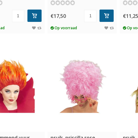
€17,50
€11,2
aad
Op voorraad
Op vo
lammend vuur
pruik, priscilla rose
pruik