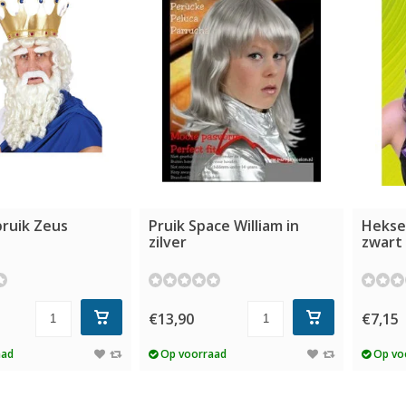
pruik Zeus
Pruik Space William in
Heksen
zilver
zwart
€13,90
€7,15
aad
Op voorraad
Op vo