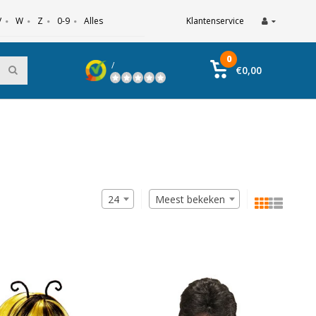
V
W
Z
0-9
Alles
Klantenservice
0
/
€0,00
24
Meest bekeken