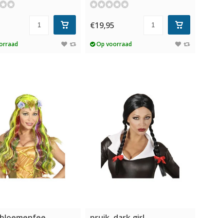
5
€19,95
orraad
Op voorraad
, bloemenfee
pruik, dark girl