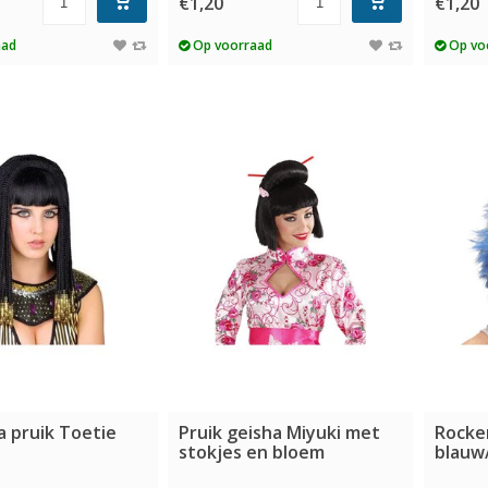
€1,20
€1,20
aad
Op voorraad
Op vo
a pruik Toetie
Pruik geisha Miyuki met
Rocker
stokjes en bloem
blauw