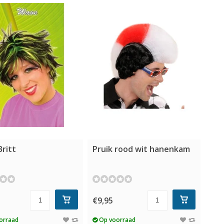
Britt
Pruik rood wit hanenkam
€9,95
orraad
Op voorraad