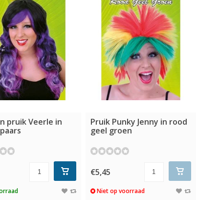
 pruik Veerle in
Pruik Punky Jenny in rood
 paars
geel groen
€5,45
orraad
Niet op voorraad