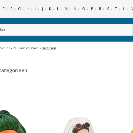
E
F
G
H
I
J
K
L
M
N
O
P
R
S
T
U
tikelen
Pruiken carnaval
Diversen
categorieen