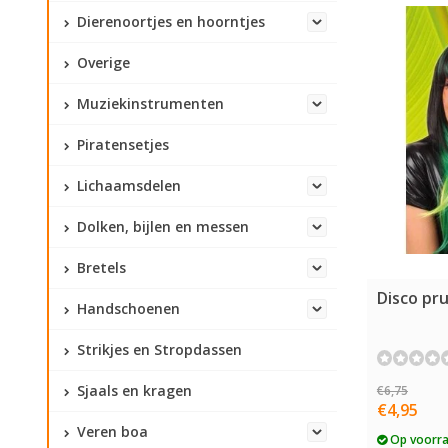
Dierenoortjes en hoorntjes
Overige
Muziekinstrumenten
Piratensetjes
Lichaamsdelen
Dolken, bijlen en messen
Bretels
Disco pr
Handschoenen
Strikjes en Stropdassen
Sjaals en kragen
€6,75
€4,95
Veren boa
Op voorr