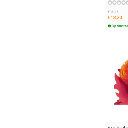
€36,15
€18,20
Op voorr
pruik, v