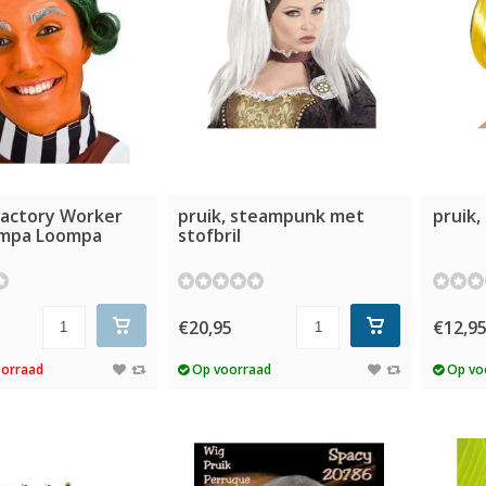
actory Worker
pruik, steampunk met
pruik, 
ompa Loompa
stofbril
€20,95
€12,9
oorraad
Op voorraad
Op vo