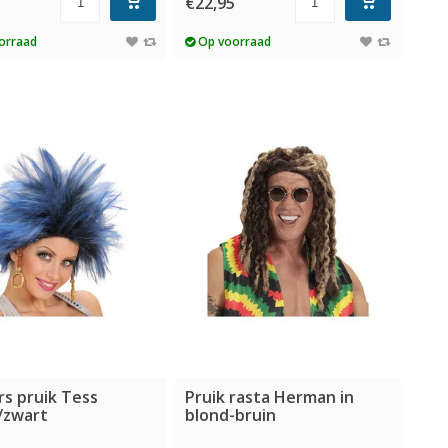
€22,95
orraad
Op voorraad
s pruik Tess
Pruik rasta Herman in
/zwart
blond-bruin