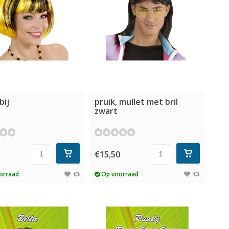
bij
pruik, mullet met bril
zwart
5
€15,50
orraad
Op voorraad