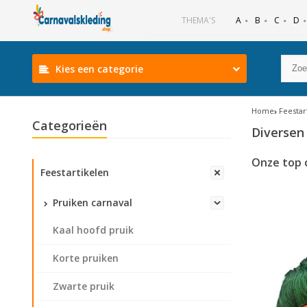
B
C
D
THEMA'S
A
Kies een categorie
Home
Feestar
Categorieën
Diversen
Onze top 
Feestartikelen
Pruiken carnaval
Kaal hoofd pruik
Korte pruiken
Zwarte pruik