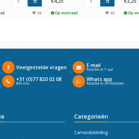
€4,25
€3,25
aad
Op voorraad
Op vo
E-mail
Veelgestelde vragen
Reactie in 1 uur
+31 (0)77 820 02 08
Whats app
Bel ons
Reactie in 30 minuten
ie
Categorieën
Carnavalskleding