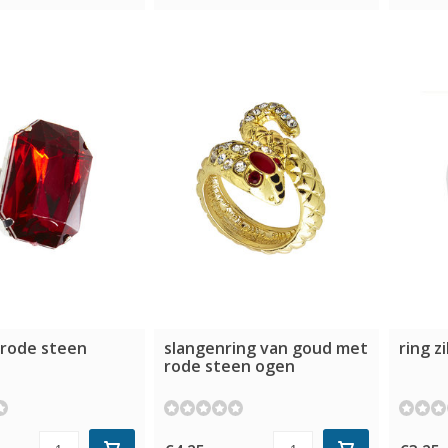
 rode steen
slangenring van goud met
ring z
rode steen ogen