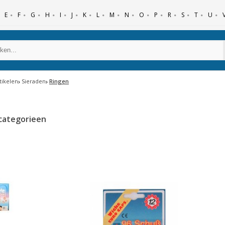
E
F
G
H
I
J
K
L
M
N
O
P
R
S
T
U
tikelen
Sieraden
Ringen
categorieen