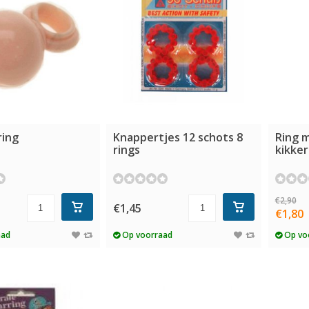
ring
Knappertjes 12 schots 8
Ring 
rings
kikker
€2,90
€1,45
€1,80
aad
Op voorraad
Op vo