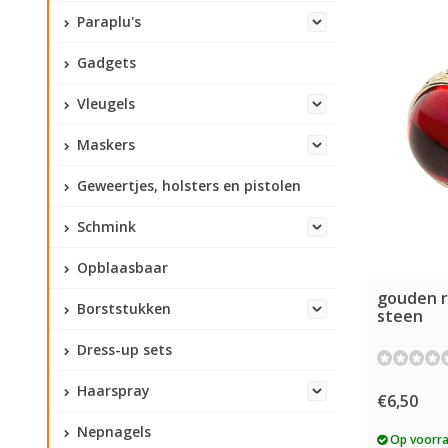
Paraplu's
Gadgets
Vleugels
Maskers
Geweertjes, holsters en pistolen
Schmink
Opblaasbaar
gouden r
Borststukken
steen
Dress-up sets
Haarspray
€6,50
Nepnagels
Op voorr