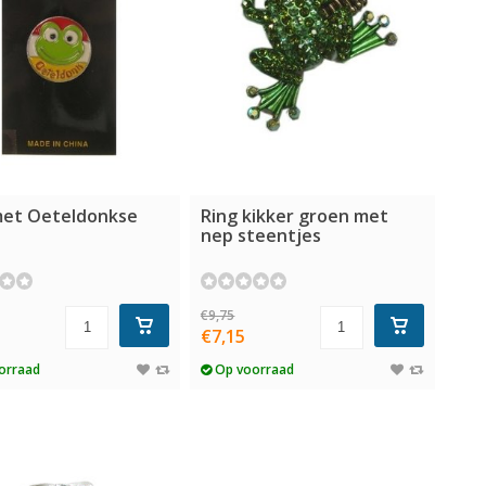
met Oeteldonkse
Ring kikker groen met
nep steentjes
€9,75
€7,15
orraad
Op voorraad