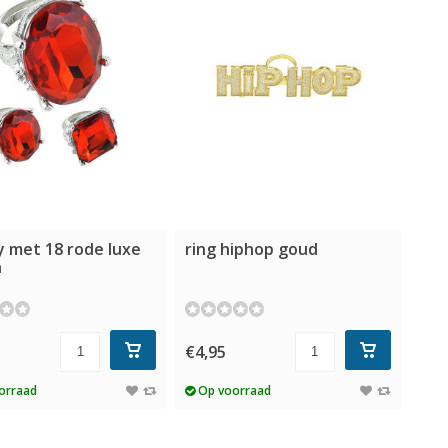
y met 18 rode luxe
ring hiphop goud
n
€4,95
orraad
Op voorraad