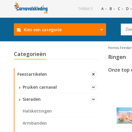
B
C
D
THEMA'S
A
Kies een categorie
Home
Feestar
Categorieën
Ringen
Onze top 
Feestartikelen
Pruiken carnaval
Sieraden
Halskettingen
Armbanden