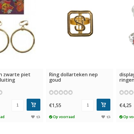
n zwarte piet
Ring dollarteken nep
displa
luiting
goud
ringe
€1,55
€4,25
aad
Op voorraad
Op vo