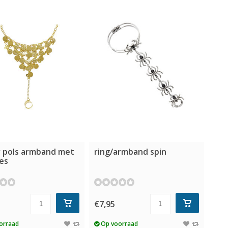
r pols armband met
ring/armband spin
es
€7,95
orraad
Op voorraad