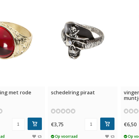
ing met rode
schedelring piraat
vinge
muntj
€3,75
€6,50
aad
Op voorraad
Op vo