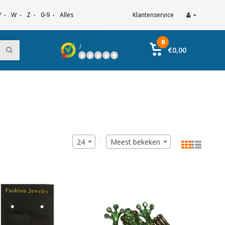
V
W
Z
0-9
Alles
Klantenservice
0
/
€0,00
24
Meest bekeken