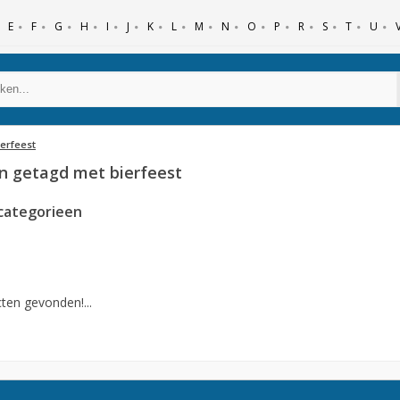
E
F
G
H
I
J
K
L
M
N
O
P
R
S
T
U
ierfeest
n getagd met bierfeest
categorieen
ten gevonden!...