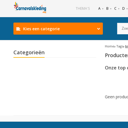
B
C
D
THEMA'S
A
Kies een categorie
Home
Tags
b
Categorieën
Producte
Onze top 
Geen produc