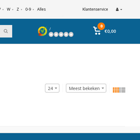
V
W
Z
0-9
Alles
Klantenservice
0
/
€0,00
24
Meest bekeken