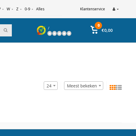
V
W
Z
0-9
Alles
Klantenservice
0
/
€0,00
24
Meest bekeken