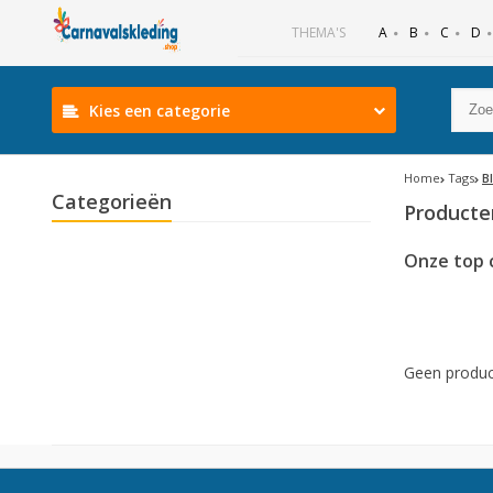
B
C
D
THEMA'S
A
Kies een categorie
Home
Tags
B
Categorieën
Product
Onze top 
Geen produc