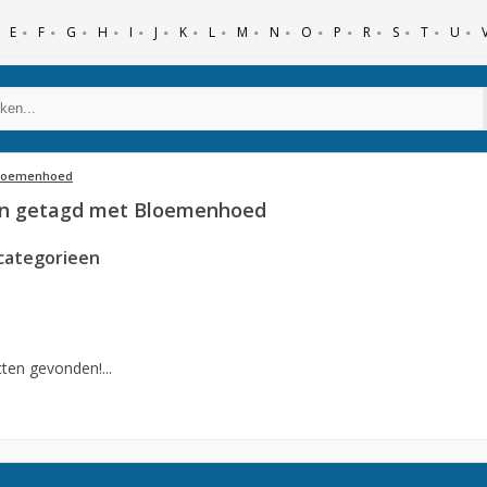
E
F
G
H
I
J
K
L
M
N
O
P
R
S
T
U
loemenhoed
en getagd met Bloemenhoed
categorieen
ten gevonden!...