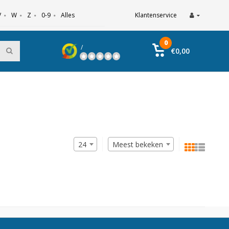
V
W
Z
0-9
Alles
Klantenservice
0
/
€0,00
24
Meest bekeken