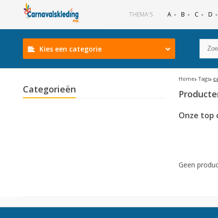
B
C
D
THEMA'S
A
Kies een categorie
Home
Tags
c
Categorieën
Producte
Onze top 
Geen produc