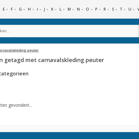
E
F
G
H
I
J
K
L
M
N
O
P
R
S
T
U
arnavalskleding peuter
n getagd met carnavalskleding peuter
categorieen
ten gevonden!...