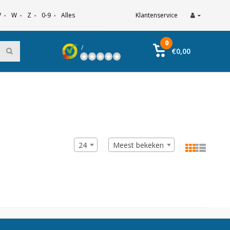
V
W
Z
0-9
Alles
Klantenservice
0
/
€0,00
24
Meest bekeken