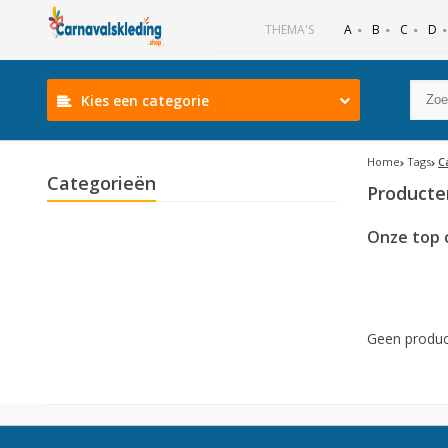
B
C
D
THEMA'S
A
Kies een categorie
Home
Tags
C
Categorieën
Producte
Onze top 
Geen produc