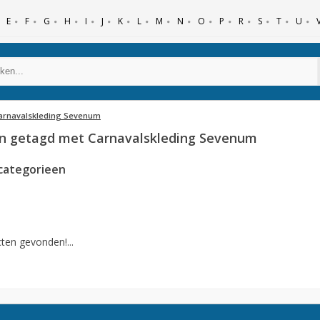
E
F
G
H
I
J
K
L
M
N
O
P
R
S
T
U
arnavalskleding Sevenum
n getagd met Carnavalskleding Sevenum
categorieen
ten gevonden!...