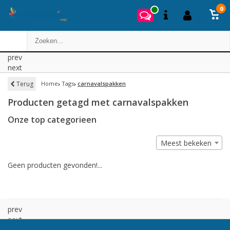
0
prev
next
Terug
Home
Tags
carnavalspakken
Producten getagd met carnavalspakken
Onze top categorieen
Meest bekeken
Geen producten gevonden!...
prev
next