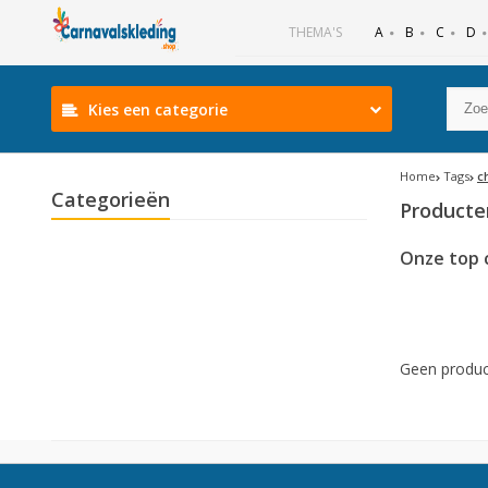
B
C
D
THEMA'S
A
Kies een categorie
Home
Tags
c
Categorieën
Producte
Onze top 
Geen produc