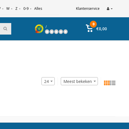
V
W
Z
0-9
Alles
Klantenservice
0
/
€0,00
24
Meest bekeken