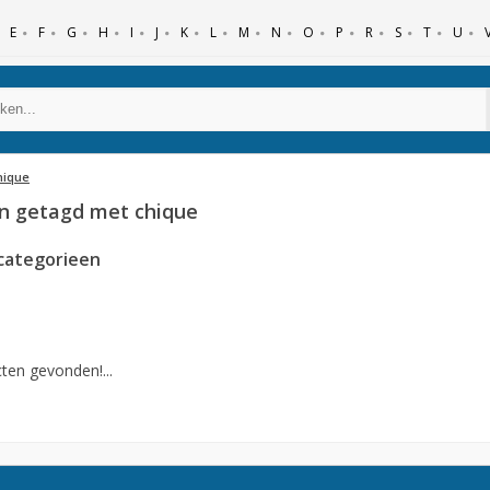
E
F
G
H
I
J
K
L
M
N
O
P
R
S
T
U
hique
n getagd met chique
categorieen
ten gevonden!...