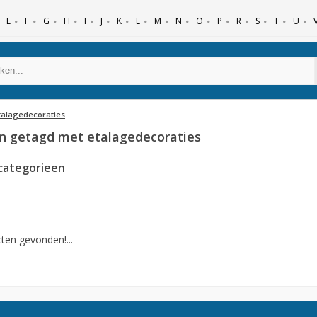
E
F
G
H
I
J
K
L
M
N
O
P
R
S
T
U
talagedecoraties
n getagd met etalagedecoraties
categorieen
ten gevonden!...