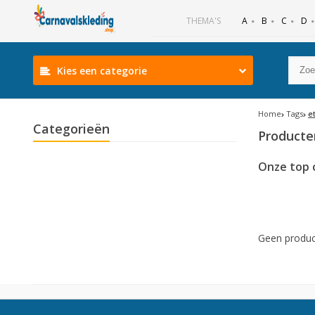
B
C
D
THEMA'S
A
Kies een categorie
Home
Tags
e
Categorieën
Producte
Onze top 
Geen produc