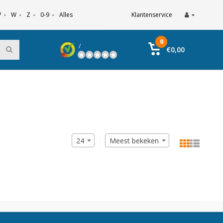
V
W
Z
0-9
Alles
Klantenservice
0
/
€0,00
24
Meest bekeken