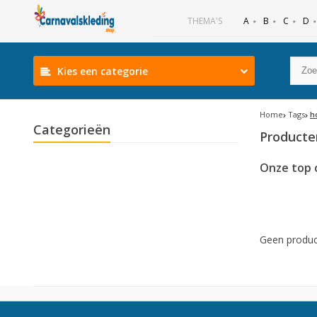
B
C
D
THEMA'S
A
Kies een categorie
Home
Tags
h
Categorieën
Producte
Onze top 
Geen produc