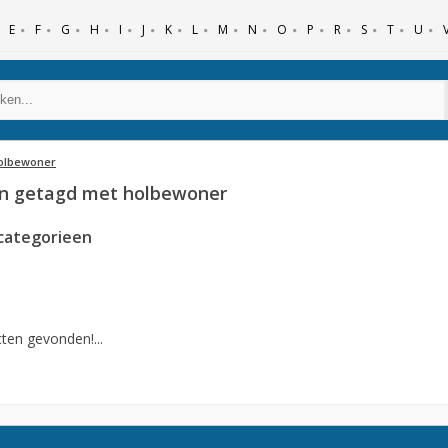
E
F
G
H
I
J
K
L
M
N
O
P
R
S
T
U
olbewoner
n getagd met holbewoner
categorieen
ten gevonden!...