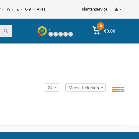
V
W
Z
0-9
Alles
Klantenservice
0
/
€0,00
24
Meest bekeken