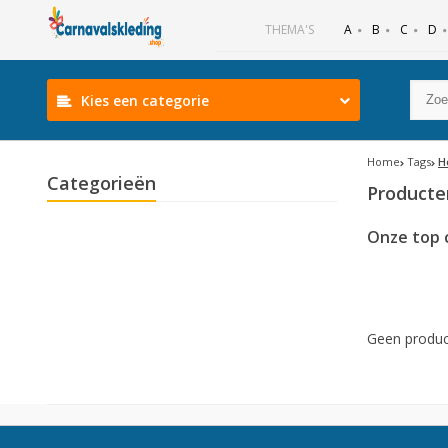
B
C
D
THEMA'S
A
Kies een categorie
Home
Tags
H
Categorieën
Producte
Onze top 
Geen produc