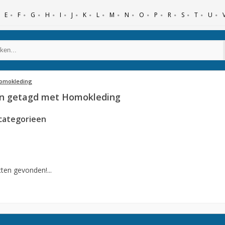
E
F
G
H
I
J
K
L
M
N
O
P
R
S
T
U
omokleding
n getagd met Homokleding
categorieen
ten gevonden!...