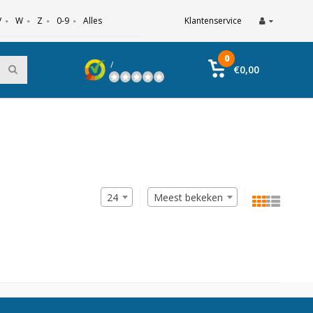
V
W
Z
0-9
Alles
Klantenservice
0
/
€0,00
24
Meest bekeken