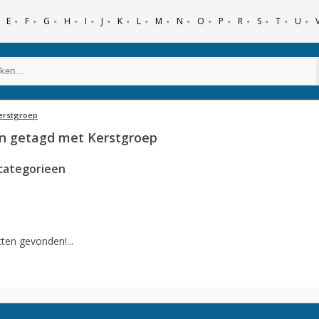
E
F
G
H
I
J
K
L
M
N
O
P
R
S
T
U
erstgroep
n getagd met Kerstgroep
categorieen
ten gevonden!...