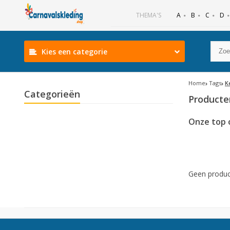
B
C
D
THEMA'S
A
Kies een categorie
Home
Tags
K
Categorieën
Producte
Onze top 
Geen produc