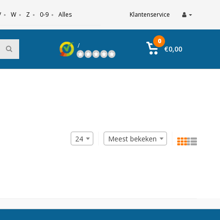
V
W
Z
0-9
Alles
Klantenservice
0
/
€0,00
24
Meest bekeken