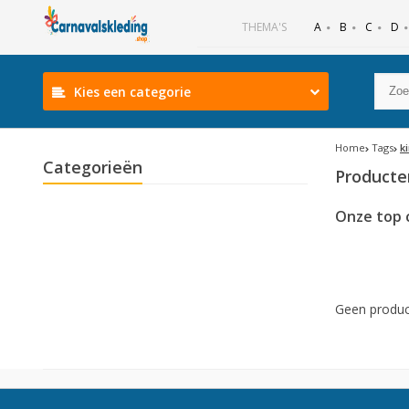
B
C
D
THEMA'S
A
Kies een categorie
Home
Tags
k
Categorieën
Producte
Onze top 
Geen produc