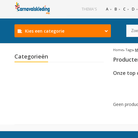
B
C
D
THEMA'S
A
Kies een categorie
Home
Tags
M
Categorieën
Producte
Onze top 
Geen produc