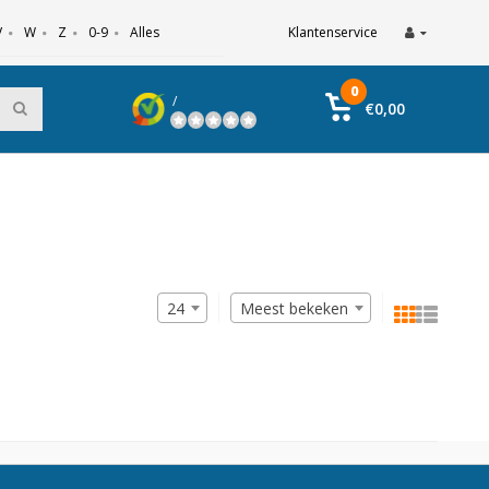
V
W
Z
0-9
Alles
Klantenservice
0
/
€0,00
24
Meest bekeken