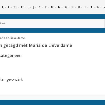
E
F
G
H
I
J
K
L
M
N
O
P
R
S
T
U
aria de Lieve dame
n getagd met Maria de Lieve dame
categorieen
ten gevonden!...