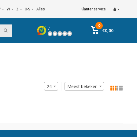
V
W
Z
0-9
Alles
Klantenservice
0
/
€0,00
24
Meest bekeken