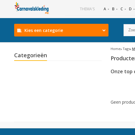
B
C
D
THEMA'S
A
Kies een categorie
Home
Tags
M
Categorieën
Producte
Onze top 
Geen produc