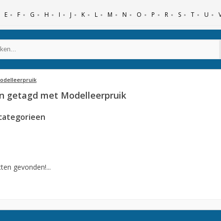
E
F
G
H
I
J
K
L
M
N
O
P
R
S
T
U
odelleerpruik
n getagd met Modelleerpruik
categorieen
ten gevonden!...