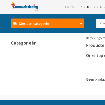
B
C
D
THEMA'S
A
Kies een categorie
Home
Tags
m
Categorieën
Producte
Onze top 
Geen produc