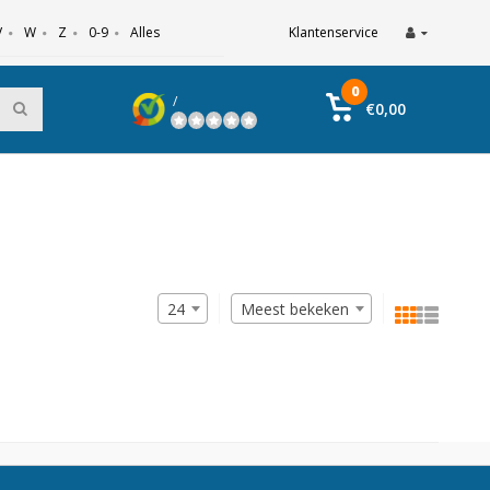
V
W
Z
0-9
Alles
Klantenservice
0
/
€0,00
24
Meest bekeken