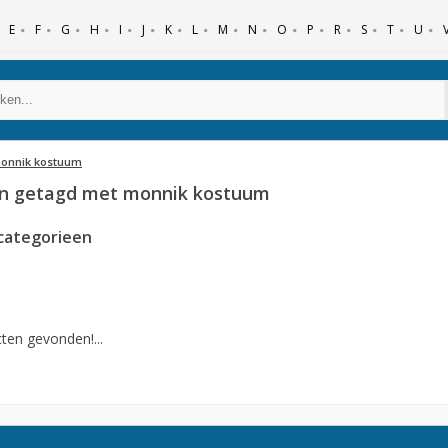
E
F
G
H
I
J
K
L
M
N
O
P
R
S
T
U
onnik kostuum
n getagd met monnik kostuum
categorieen
ten gevonden!...