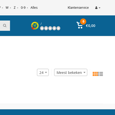
V
W
Z
0-9
Alles
Klantenservice
0
/
€0,00
24
Meest bekeken