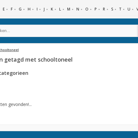
E
F
G
H
I
J
K
L
M
N
O
P
R
S
T
U
chooltoneel
n getagd met schooltoneel
categorieen
ten gevonden!...