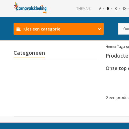
B
C
D
THEMA'S
A
Kies een categorie
Home
Tags
s
Categorieën
Producte
Onze top 
Geen produc