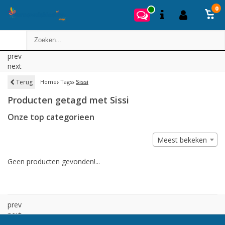
0
prev
next
Terug
Home
Tags
Sissi
Producten getagd met Sissi
Onze top categorieen
Meest bekeken
Geen producten gevonden!...
prev
next