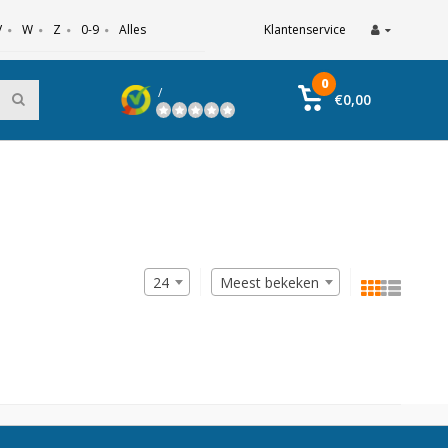
V
W
Z
0-9
Alles
Klantenservice
0
/
€0,00
24
Meest bekeken