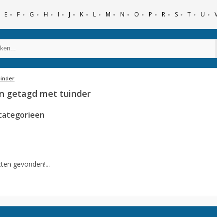
E
F
G
H
I
J
K
L
M
N
O
P
R
S
T
U
uinder
n getagd met tuinder
categorieen
ten gevonden!...