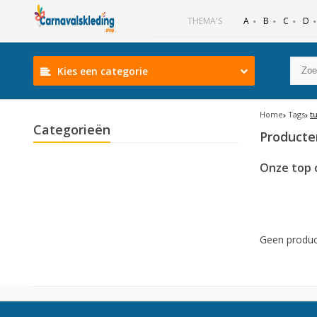
B
C
D
THEMA'S
A
Kies een categorie
Home
Tags
t
Categorieën
Producte
Onze top 
Geen produc