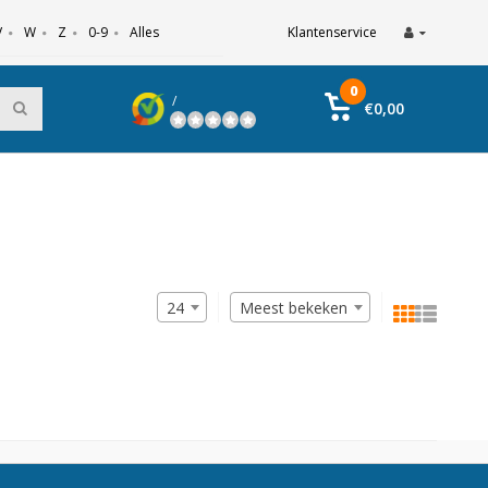
V
W
Z
0-9
Alles
Klantenservice
0
/
€0,00
24
Meest bekeken