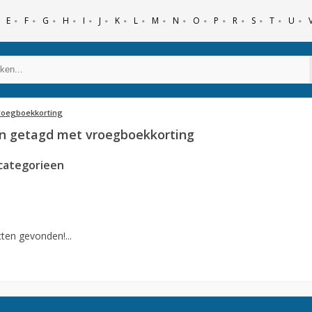
E
F
G
H
I
J
K
L
M
N
O
P
R
S
T
U
roegboekkorting
n getagd met vroegboekkorting
categorieen
ten gevonden!...