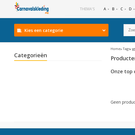
B
C
D
THEMA'S
A
Kies een categorie
Home
Tags
v
Categorieën
Producte
Onze top 
Geen produc