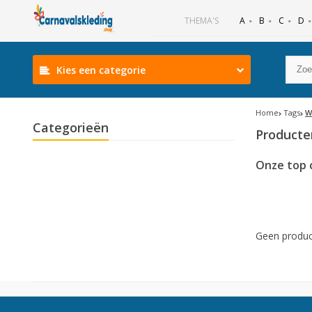
B
C
D
THEMA'S
A
Kies een categorie
Home
Tags
W
Categorieën
Producte
Onze top 
Geen produc