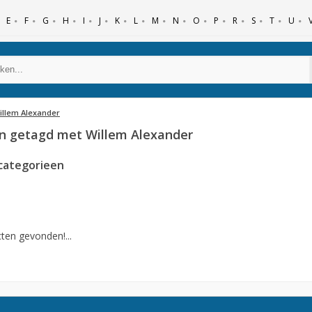
E
F
G
H
I
J
K
L
M
N
O
P
R
S
T
U
illem Alexander
n getagd met Willem Alexander
categorieen
ten gevonden!...