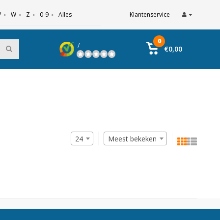
V
W
Z
0-9
Alles
Klantenservice
0
/
€0,00
24
Meest bekeken